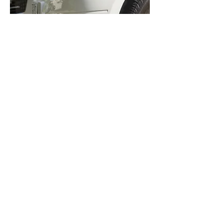
​代車貸出、車内清掃・洗車、見積り無料
大切なお車の修理は、ぜひM&Pオートショップ
へご用命ください。
お問い合わせ
M&Pオートショップ株式会社
〒061-3244
北海道石狩市新港南2丁目3722-14