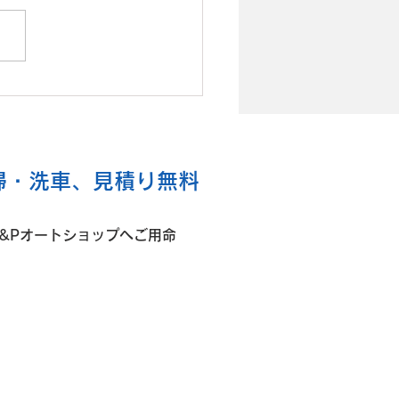
 トヨタ ヤリス 右Frド
替
掃・洗車、見積り無料
&Pオートショップへご用命