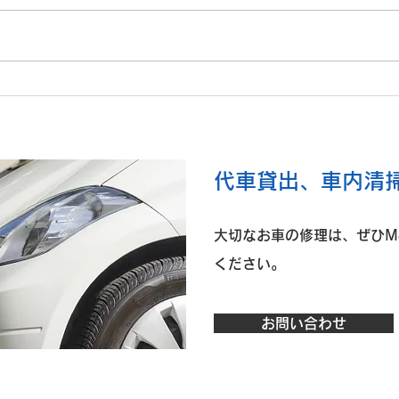
O様 ダイハツ タントファン
K様
クロス 左Rrドア板金
ア取
​代車貸出、車内清
大切なお車の修理は、ぜひM
ください。
お問い合わせ