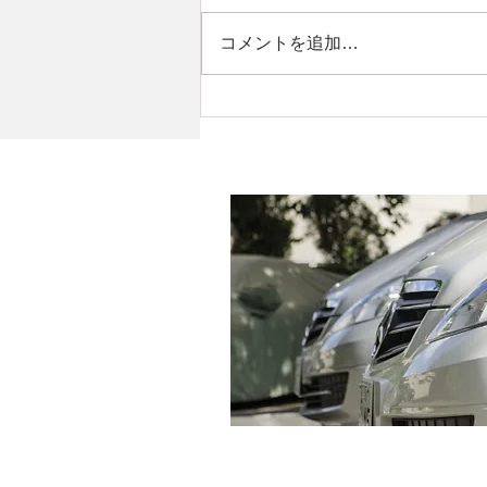
コメントを追加…
T様 日産 ジューク 左Frド
ア＆Rrドア板金