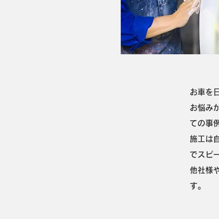
お車を
お悩み
ての事
施工は
でスピ
他社様
す。