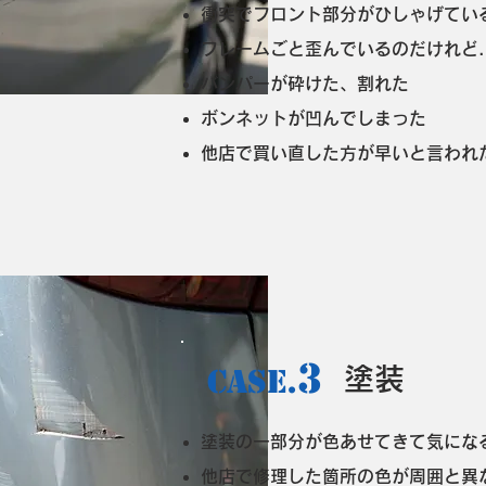
衝突でフロント部分がひしゃげてい
フレームごと歪んでいるのだけれど..
バンパーが砕けた、割れた
ボンネットが凹んでしまった
他店で買い直した方が早いと言われ
3
CASE.
塗装
塗装の一部分が色あせてきて気にな
他店で修理した箇所の色が周囲と異