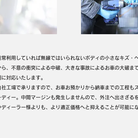
日常利用していれば無縁ではいられないボディの小さなキズ・
から、不意の衝突による中破、大きな事故によるお車の大破ま
例に対応いたします。
自社工場で承りますので、お車お預かりから納車までの工程も
ーディー。中間マージンも発生しませんので、外注へ出さざる
やディーラー様よりも、より適正価格へと抑えることが可能に