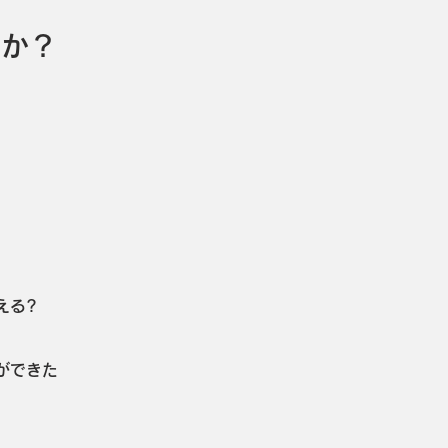
んか？
える?
ができた