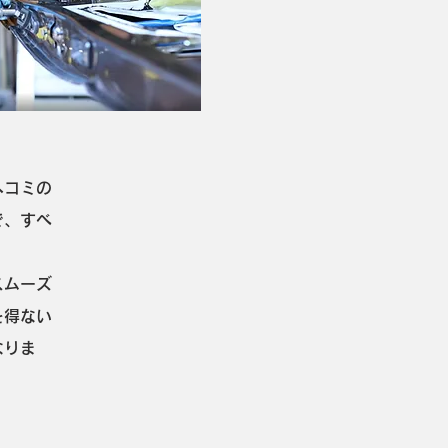
ヘコミの
で、すべ
スムーズ
を得ない
なりま