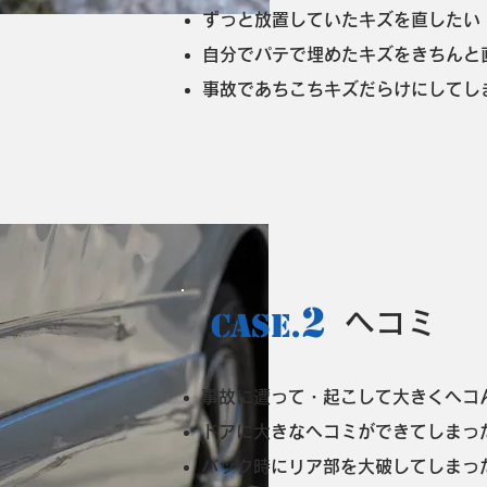
ずっと放置していたキズを直したい
自分でパテで埋めたキズをきちんと
事故であちこちキズだらけにしてし
2
CASE.
​ヘコミ
事故に遭って・起こして大きくヘコ
ドアに大きなヘコミができてしまった.
バック時にリア部を大破してしまっ