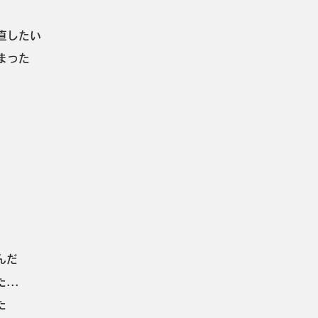
直したい
まった
んだ
..
た