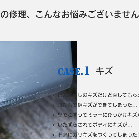
車の修理、こんなお悩みございませ
1​
CASE.
キズ
ほんの少しのキズだけど直してもら
飛び石で線キズができてしまった...
壁でこすってミラーにひっかけキズ
いたずらされてボディにキズが...
ドアにガリキズをつくってしまった!