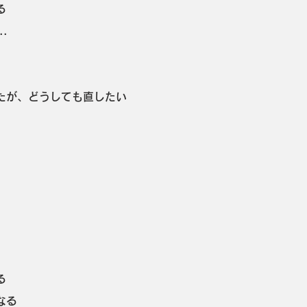
る
.
たが、どうしても直したい
る
なる