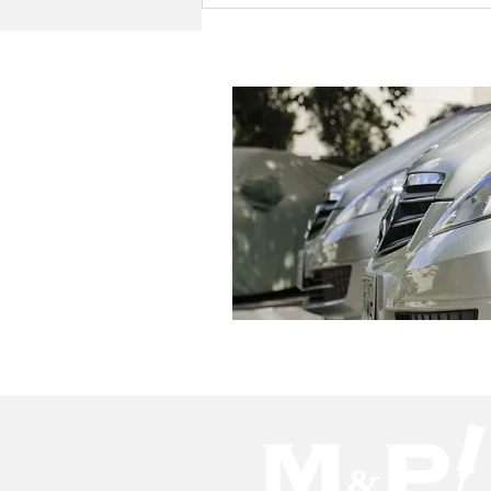
T様 日産 ジューク 左Frド
ア＆Rrドア板金