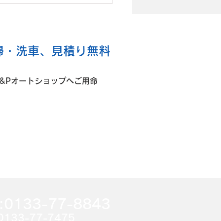
 トヨタ ヤリス 右Frド
替
掃・洗車、見積り無料
&Pオートショップへご用命
:0133-77-8843
0133-77-7475