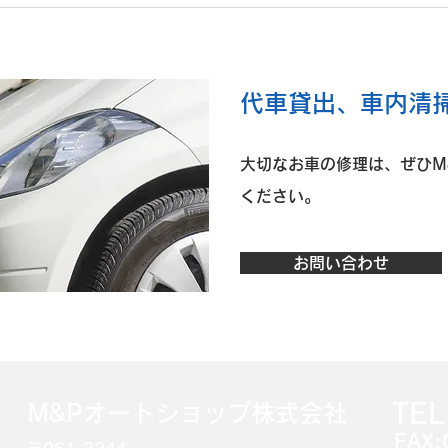
O様 ダイハツ タントファン
K様
クロス 左Rrドア板金
ア取
​代車貸出、車内清
大切なお車の修理は、ぜひM
ください。
お問い合わせ
TEL
M&Pオートショップ株式会社
FAX: