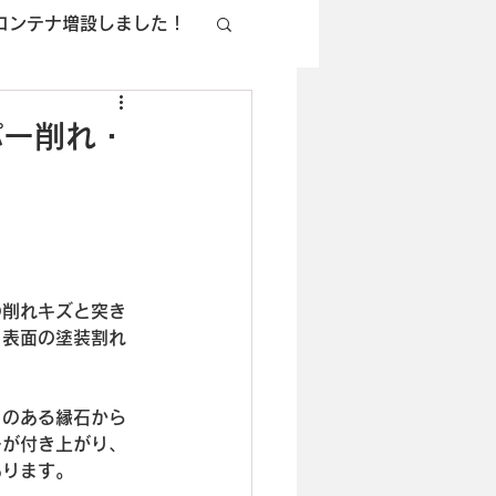
コンテナ増設しました！
パー削れ・
の削れキズと突き
と表面の塗装割れ
さのある縁石から
ーが付き上がり、
あります。