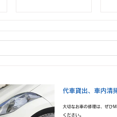
O様 ダイハツ タントファン
K様
クロス 左Rrドア板金
ア取
​代車貸出、車内清
大切なお車の修理は、ぜひM
ください。