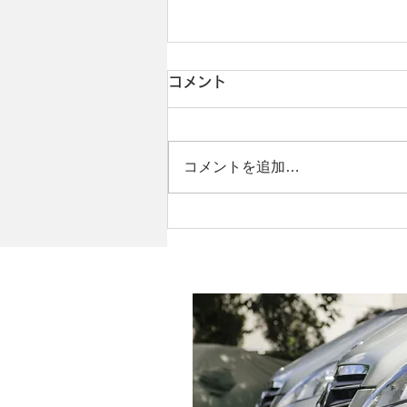
コメント
コメントを追加…
T様 日産 ジューク 左Frド
ア＆Rrドア板金