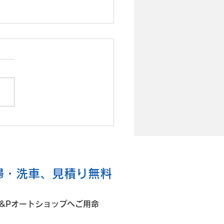
 トヨタ ヤリス 右Frド
替
掃・洗車、見積り無料
&Pオートショップへご用命